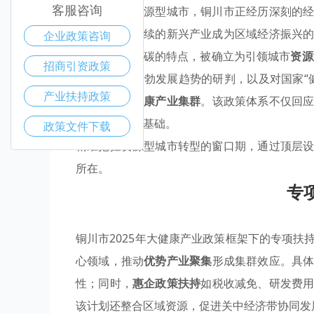
客服咨询
作为典型的资源型城市，铜川市正经历深刻的
附加值、可持续的新兴产业成为区域经济振兴
企业政策咨询
应强、绿色低碳的特点，被确立为引领城市
资源
招商引资政策
球健康产业蓬勃发展趋势的研判，以及对国家“
产业扶持政策
济带
重要的
健康产业集群
。该政策体系不仅回
素奠定了制度基础。
政策文件下载
精准把握资源型城市转型的窗口期，通过顶层
所在。
专
铜川市2025年大健康产业政策框架下的专项扶
心领域，推动
优势产业聚集
形成集群效应。具
性；同时，
惠企政策扶持
如税收减免、研发费
该计划还整合区域资源，促进关中经济带协同发