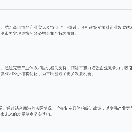
。结合商洛市的产业实际及“613”产业体系，分析政策实施对企业发展的
商洛市将实现更快的经济增长和可持续发展。
展。通过完善产业体系和提供相关支持，商洛市努力增强企业竞争力，吸
区就业和经济结构优化，为市民创造了更多发展机会。
济发展。通过结合商洛的实际情况，旨在制定具体的促进政策，以增强产业竞
洛市未来的发展奠定坚实基础。