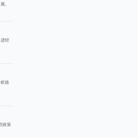
发展。
促进经
分析政
些政策