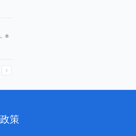
化。本
政策